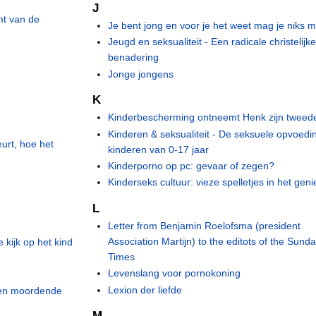
J
mt van de
Je bent jong en voor je het weet mag je niks 
Jeugd en seksualiteit - Een radicale christelijk
benadering
Jonge jongens
K
Kinderbescherming ontneemt Henk zijn tweed
Kinderen & seksualiteit - De seksuele opvoedi
eurt, hoe het
kinderen van 0-17 jaar
Kinderporno op pc: gevaar of zegen?
Kinderseks cultuur: vieze spelletjes in het geni
L
Letter from Benjamin Roelofsma (president
Association Martijn) to the editots of the Sund
e kijk op het kind
Times
Levenslang voor pornokoning
Lexion der liefde
 en moordende
M