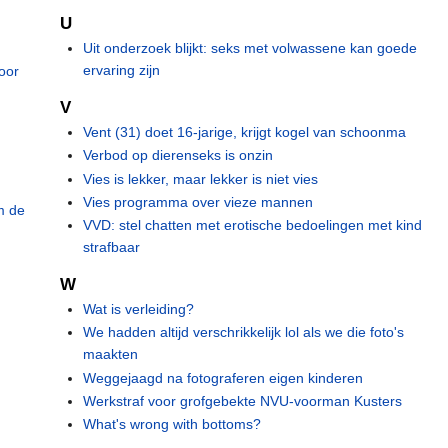
U
Uit onderzoek blijkt: seks met volwassene kan goede
ervaring zijn
oor
V
Vent (31) doet 16-jarige, krijgt kogel van schoonma
Verbod op dierenseks is onzin
Vies is lekker, maar lekker is niet vies
Vies programma over vieze mannen
m de
VVD: stel chatten met erotische bedoelingen met kind
strafbaar
W
Wat is verleiding?
We hadden altijd verschrikkelijk lol als we die foto's
maakten
Weggejaagd na fotograferen eigen kinderen
Werkstraf voor grofgebekte NVU-voorman Kusters
What's wrong with bottoms?