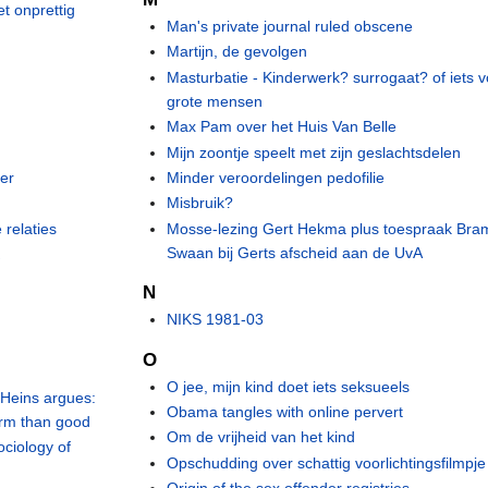
t onprettig
Man's private journal ruled obscene
Martijn, de gevolgen
Masturbatie - Kinderwerk? surrogaat? of iets v
grote mensen
Max Pam over het Huis Van Belle
Mijn zoontje speelt met zijn geslachtsdelen
ker
Minder veroordelingen pedofilie
Misbruik?
 relaties
Mosse-lezing Gert Hekma plus toespraak Bra
Swaan bij Gerts afscheid aan de UvA
K
N
NIKS 1981-03
O
O jee, mijn kind doet iets seksueels
 Heins argues:
Obama tangles with online pervert
arm than good
Om de vrijheid van het kind
ociology of
Opschudding over schattig voorlichtingsfilmpje