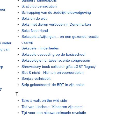
Sanders' Minneapolis
Scat club persecution
meer
Schrapping van de zedelijkheidswetgeving
e
Seks en de wet
Seks met dieren verboden in Denemarken
Seks-Nederland
Seksuele afwijkingen... en een gezonde reactie
daarop
e vader
Seksuele minderheden
ng van
Seksuele opvoeding op de basisschool
Seksuologie nu: twee recente congressen
Shrewsbury book collector gifts LGBT 'legacy'
ep
Slet & nicht - Nichten en vooroordelen
Sonja's vuilnisbelt
Strip gekastreerd: de BRT in zijn nakie
ay
T
Take a walk on the wild side
Ted van Lieshout: 'Kinderen zijn stom'
Tijd voor een nieuwe seksuele revolutie