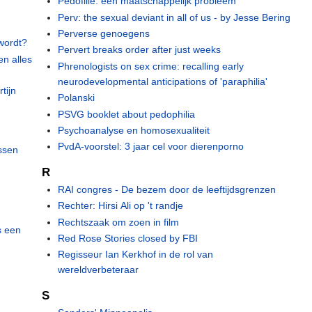
Pedofilie: een maatschappelijk probleem
Perv: the sexual deviant in all of us - by Jesse Bering
Perverse genoegens
 wordt?
Pervert breaks order after just weeks
en alles
Phrenologists on sex crime: recalling early
neurodevelopmental anticipations of 'paraphilia'
tijn
Polanski
PSVG booklet about pedophilia
Psychoanalyse en homosexualiteit
PvdA-voorstel: 3 jaar cel voor dierenporno
assen
R
RAI congres - De bezem door de leeftijdsgrenzen
Rechter: Hirsi Ali op 't randje
Rechtszaak om zoen in film
s een
Red Rose Stories closed by FBI
Regisseur Ian Kerkhof in de rol van
wereldverbeteraar
S