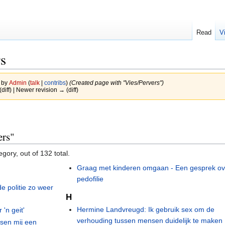
Read
V
s
3 by
Admin
(
talk
|
contribs
)
(Created page with "Vies/Pervers")
(diff) | Newer revision → (diff)
ers"
gory, out of 132 total.
Graag met kinderen omgaan - Een gesprek ov
pedofilie
de politie zo weer
H
Hermine Landvreugd: Ik gebruik sex om de
 'n geit'
verhouding tussen mensen duidelijk te maken
nsen mij een