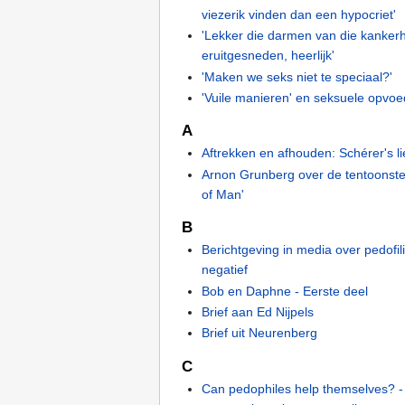
viezerik vinden dan een hypocriet'
'Lekker die darmen van die kanker
eruitgesneden, heerlijk'
'Maken we seks niet te speciaal?'
'Vuile manieren' en seksuele opvoe
A
Aftrekken en afhouden: Schérer's li
Arnon Grunberg over de tentoonstel
of Man'
B
Berichtgeving in media over pedofili
negatief
Bob en Daphne - Eerste deel
Brief aan Ed Nijpels
Brief uit Neurenberg
C
Can pedophiles help themselves? -