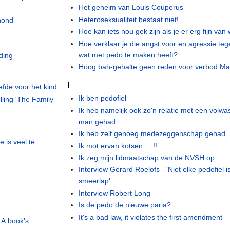
Het geheim van Louis Couperus
Heteroseksualiteit bestaat niet!
hond
Hoe kan iets nou gek zijn als je er erg fijn van
Hoe verklaar je die angst voor en agressie teg
wat met pedo te maken heeft?
ding
Hoog bah-gehalte geen reden voor verbod Mar
I
efde voor het kind
Ik ben pedofiel
ling 'The Family
Ik heb namelijk ook zo'n relatie met een volw
man gehad
Ik heb zelf genoeg medezeggenschap gehad
e is veel te
Ik mot ervan kotsen.....!!
Ik zeg mijn lidmaatschap van de NVSH op
Interview Gerard Roelofs - 'Niet elke pedofiel i
smeerlap'
Interview Robert Long
Is de pedo de nieuwe paria?
It's a bad law, it violates the first amendment
 A book's