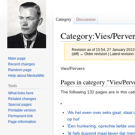
Category
Discussion
Category:Vies/Perver
Revision as of 15:54, 27 January 201
(diff) ← Older revision | Latest revision 
Main page
Recent changes
Jump
Jump
Vies/Pervers
Random page
to
to
Help about MediaWiki
Pages in category "Vies/Perv
navigation
search
Tools
The following 132 pages are in this cate
What links here
Related changes
'
Special pages
Printable version
'Als het even over seks gaat, slaat 
Permanent link
op hol'
Page information
'Een hunkering, oprechte liefde voor
'Ik heb duizend maal liever dat me