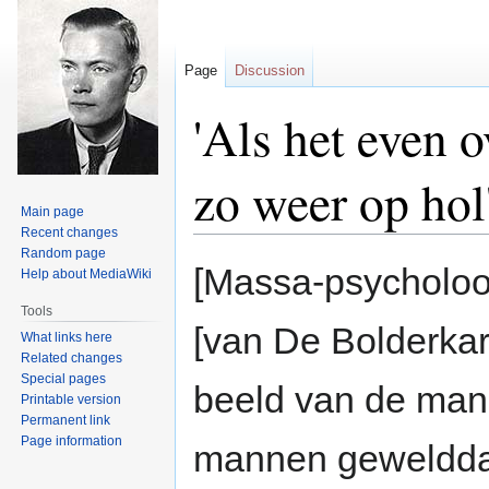
Page
Discussion
'Als het even o
zo weer op hol
Main page
Recent changes
Random page
Jump
Jump
[Massa-psycholoog
Help about MediaWiki
to
to
navigation
search
Tools
[van De Bolderkar
What links here
Related changes
Special pages
beeld van de manne
Printable version
Permanent link
Page information
mannen gewelddad