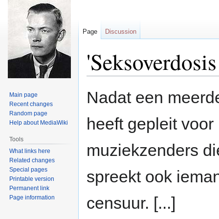
Page
Discussion
'Seksoverdosis
Jump
Jump
Nadat een meerd
Main page
to
to
Recent changes
navigation
search
Random page
heeft gepleit voo
Help about MediaWiki
Tools
muziekzenders die
What links here
Related changes
Special pages
spreekt ook ieman
Printable version
Permanent link
censuur. [...]
Page information