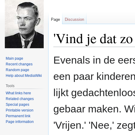
Page
Discussion
'Vind je dat zo
Jump
Jump
Evenals in de eers
Main page
to
to
Recent changes
navigation
search
Random page
een paar kinderen 
Help about MediaWiki
Tools
lijkt gedachtenloo
What links here
Related changes
Special pages
gebaar maken. Wie
Printable version
Permanent link
'Vrijen.' 'Nee,' ze
Page information