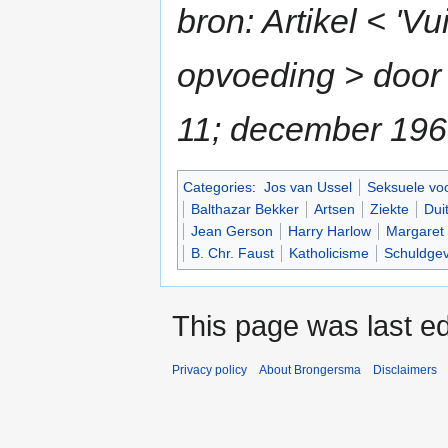
bron: Artikel < 'V
opvoeding > door 
11; december 19
Categories
:
Jos van Ussel
Seksuele voo
Balthazar Bekker
Artsen
Ziekte
Dui
Jean Gerson
Harry Harlow
Margaret
B. Chr. Faust
Katholicisme
Schuldge
This page was last ed
Privacy policy
About Brongersma
Disclaimers