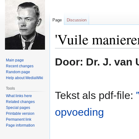
Page
Discussion
'Vuile maniere
Jump
Jump
Door: Dr. J. van 
Main page
to
to
Recent changes
navigation
search
Random page
Help about MediaWiki
Tools
Tekst als pdf-file:
What links here
Related changes
Special pages
opvoeding
Printable version
Permanent link
Page information