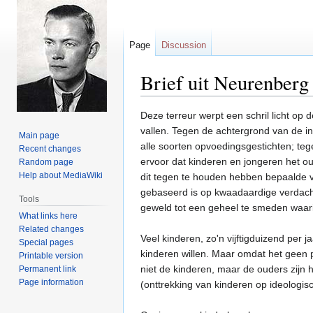
Page
Discussion
Brief uit Neurenberg
Jump
Jump
Deze terreur werpt een schril licht op 
to
to
vallen. Tegen de achtergrond van de in
Main page
navigation
search
alle soorten opvoedingsgestichten; tege
Recent changes
ervoor dat kinderen en jongeren het ou
Random page
Help about MediaWiki
dit tegen te houden hebben bepaalde v
gebaseerd is op kwaadaardige verdacht
Tools
geweld tot een geheel te smeden waarin
What links here
Related changes
Veel kinderen, zo'n vijftigduizend per 
Special pages
kinderen willen. Maar omdat het geen pa
Printable version
niet de kinderen, maar de ouders zijn h
Permanent link
Page information
(onttrekking van kinderen op ideologisc