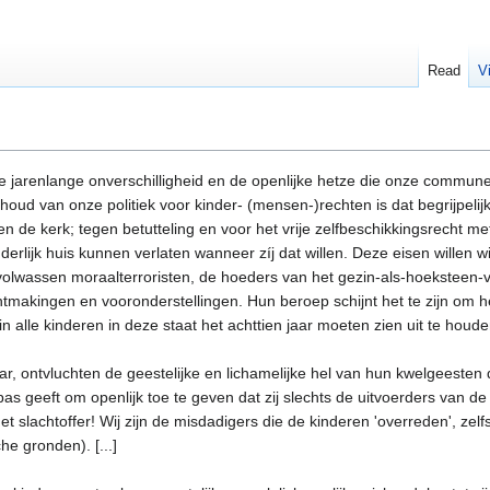
Read
V
de jarenlange onverschilligheid en de openlijke hetze die onze commune 
houd van onze politiek voor kinder- (mensen-)rechten is dat begrijpelij
n de kerk; tegen betutteling en voor het vrije zelfbeschikkingsrecht met
derlijk huis kunnen verlaten wanneer zíj dat willen. Deze eisen willen 
olwassen moraalterroristen, de hoeders van het gezin-als-hoeksteen-v
makingen en vooronderstellingen. Hun beroep schijnt het te zijn om h
 alle kinderen in deze staat het achttien jaar moeten zien uit te houde
jaar, ontvluchten de geestelijke en lichamelijke hel van hun kwelgeeste
s geeft om openlijk toe te geven dat zij slechts de uitvoerders van de k
et slachtoffer! Wij zijn de misdadigers die de kinderen 'overreden', z
he gronden). [...]