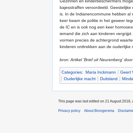
Gezinnen en kinderbeschermers mogen ki
bajesstraffen veroordeeld. Geestelijke 
is. In de Indianencommune hebben al 
keer kwam de politie in het geweer te
de IC en is ook nog een keer homosexue
iemand die zich aan kinderen vergrijpt
vormen precies de achtergrond waartege
kinderen onttrekken aan de ouderlijke 
bron: Artikel 'Brief uit Neurenberg' d
Categories
:
Maria Inckmann
Geert
Ouderlijke macht
Duitsland
Minde
This page was last edited on 21 August 2018, 
Privacy policy
About Brongersma
Disclaim