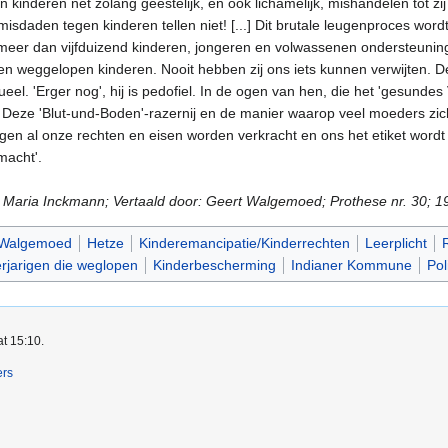
nderen net zolang geestelijk, en ook lichamelijk, mishandelen tot zij
misdaden tegen kinderen tellen niet! [...] Dit brutale leugenproces wor
meer dan vijfduizend kinderen, jongeren en volwassenen ondersteunin
gen weggelopen kinderen. Nooit hebben zij ons iets kunnen verwijten. 
el. 'Erger nog', hij is pedofiel. In de ogen van hen, die het 'gesunde
. Deze 'Blut-und-Boden'-razernij en de manier waarop veel moeders zic
n al onze rechten en eisen worden verkracht en ons het etiket wordt o
macht'.
oor Maria Inckmann; Vertaald door: Geert Walgemoed; Prothese nr. 30; 1
 Walgemoed
Hetze
Kinderemancipatie/Kinderrechten
Leerplicht
R
rjarigen die weglopen
Kinderbescherming
Indianer Kommune
Pol
at 15:10.
ers