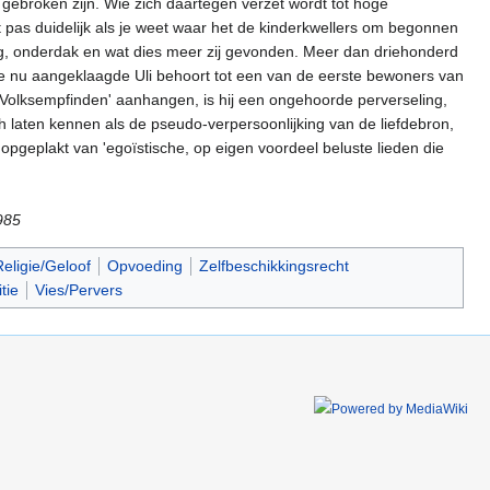
 gebroken zijn. Wie zich daartegen verzet wordt tot hoge
dt pas duidelijk als je weet waar het de kinderkwellers om begonnen
g, onderdak en wat dies meer zij gevonden. Meer dan driehonderd
De nu aangeklaagde Uli behoort tot een van de eerste bewoners van
s Volksempfinden' aanhangen, is hij een ongehoorde perverseling,
h laten kennen als de pseudo-verpersoonlijking van de liefdebron,
pgeplakt van 'egoïstische, op eigen voordeel beluste lieden die
985
eligie/Geloof
Opvoeding
Zelfbeschikkingsrecht
itie
Vies/Pervers