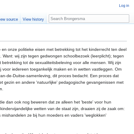
Log in
Search
iew source
View history
en onze politieke eisen met betrekking tot het kinderrecht ten deel
k. Want: wij zijn tegen gedwongen schoolbezoek (leerplicht); tegen
 betrekking tot de sexualiteitsbeleving voor alle mensen. Wij zijn
wij voor iedereen toegankelijk maken en in wetten vastleggen. Om
an-de-Duitse-samenleving, dit proces bedacht. Een proces dat
et gezin en andere 'natuurlijke' pedagogische gevangenissen met
n.
n die dan ook nog beweren dat ze alleen het 'beste' voor hun
indervijandelijke wetten van de staat zijn, draaien zij de zaak om:
elfs mishandelen ze bij hun moeders en vaders 'weglokken'