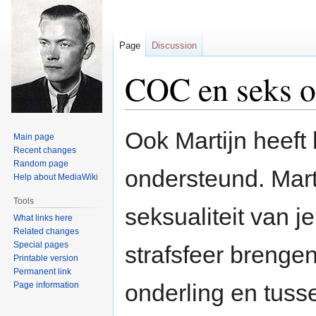
Page
Discussion
COC en seks o
Jump
Jump
Ook Martijn heeft
Main page
to
to
Recent changes
navigation
search
Random page
ondersteund. Mart
Help about MediaWiki
Tools
seksualiteit van j
What links here
Related changes
Special pages
strafsfeer brenge
Printable version
Permanent link
onderling en tuss
Page information