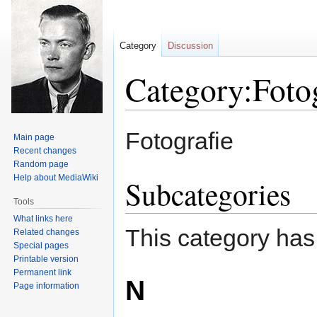
Category
Discussion
Category:Fotog
Jump
Jump
Fotografie
Main page
to
to
Recent changes
navigation
search
Random page
Help about MediaWiki
Subcategories
Tools
What links here
This category has
Related changes
Special pages
Printable version
Permanent link
N
Page information