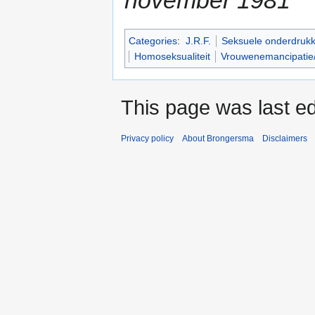
november 1981
Categories
:
J.R.F.
Seksuele onderdrukk
Homoseksualiteit
Vrouwenemancipatie
This page was last ed
Privacy policy
About Brongersma
Disclaimers