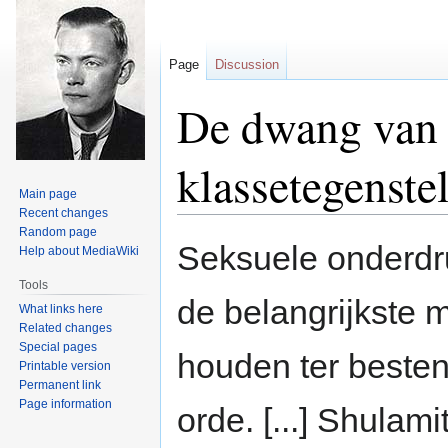
Page
Discussion
De dwang van d
klassetegenste
Main page
Recent changes
Random page
Jump
Jump
Seksuele onderdr
Help about MediaWiki
to
to
navigation
search
Tools
de belangrijkste 
What links here
Related changes
Special pages
houden ter besten
Printable version
Permanent link
Page information
orde. [...] Shulam