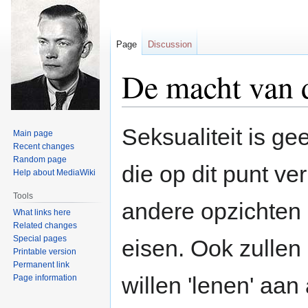
Page
Discussion
De macht van 
Jump
Jump
Seksualiteit is g
Main page
to
to
Recent changes
navigation
search
Random page
die op dit punt ve
Help about MediaWiki
Tools
andere opzichten
What links here
Related changes
Special pages
eisen. Ook zullen
Printable version
Permanent link
willen 'lenen' aa
Page information