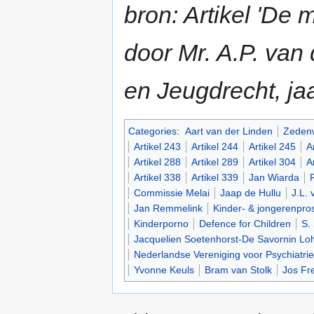
bron: Artikel 'De 
door Mr. A.P. van 
en Jeugdrecht, ja
Categories
:
Aart van der Linden
Zeden
Artikel 243
Artikel 244
Artikel 245
A
Artikel 288
Artikel 289
Artikel 304
A
Artikel 338
Artikel 339
Jan Wiarda
Commissie Melai
Jaap de Hullu
J.L.
Jan Remmelink
Kinder- & jongerenprost
Kinderporno
Defence for Children
S.
Jacquelien Soetenhorst-De Savornin L
Nederlandse Vereniging voor Psychiatrie
Yvonne Keuls
Bram van Stolk
Jos Fr