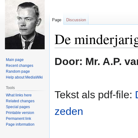
Page
Discussion
De minderjarig
Jump
Jump
Door: Mr. A.P. v
Main page
to
to
Recent changes
navigation
search
Random page
Help about MediaWiki
Tools
Tekst als pdf-file:
What links here
Related changes
Special pages
zeden
Printable version
Permanent link
Page information