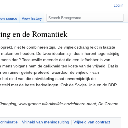
Log in
Search
iew source
View history
ting en de Romantiek
ekt, niet te combineren zijn. De vrijheidsdrang leidt in laatste
jk maken en houden. De twee idealen zijn dus inherent tegenstrijdig.
ens dan? Tocqueville meende dat die een liefhebber is van
 mens volgens hem de gelijkheid ten koste van de vrijheid. Dat is
r en ruimer geïnterpreteerd, waardoor de vrijheid - van
 het eind van die ontwikkeling staat onvermijdelijk de
e ingesteld met de beste bedoelingen. Ook de Sovjet-Unie en de DDR
 Kinneging; www.groene.nl/artikel/de-onzichtbare-maat; De Groene
criminatie
Vrijheid van meningsuiting
Vrijheid van contract