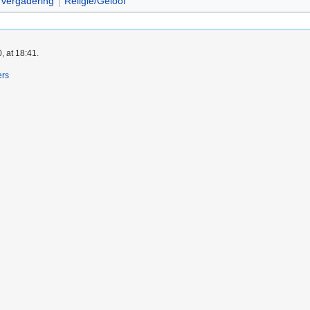
n vergadering
Religie/Geloof
, at 18:41.
ers