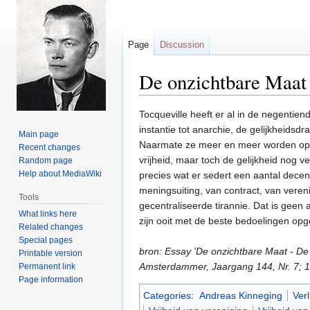
Page
Discussion
De onzichtbare Maat 
Jump
Jump
Tocqueville heeft er al in de negentie
to
to
instantie tot anarchie, de gelijkheidsd
Main page
navigation
search
Naarmate ze meer en meer worden opge
Recent changes
vrijheid, maar toch de gelijkheid nog 
Random page
Help about MediaWiki
precies wat er sedert een aantal decenn
meningsuiting, van contract, van vereni
Tools
gecentraliseerde tirannie. Dat is geen 
What links here
zijn ooit met de beste bedoelingen opge
Related changes
Special pages
bron: Essay 'De onzichtbare Maat - De
Printable version
Amsterdammer, Jaargang 144, Nr. 7; 1
Permanent link
Page information
Categories
:
Andreas Kinneging
Verl