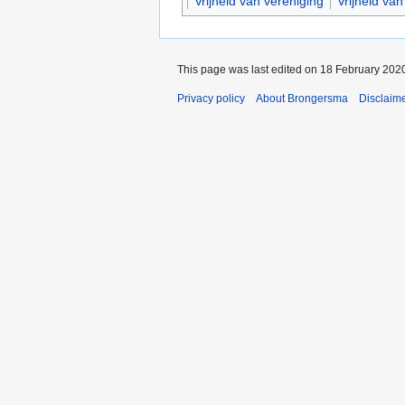
Vrijheid van vereniging
Vrijheid va
This page was last edited on 18 February 2020
Privacy policy
About Brongersma
Disclaim