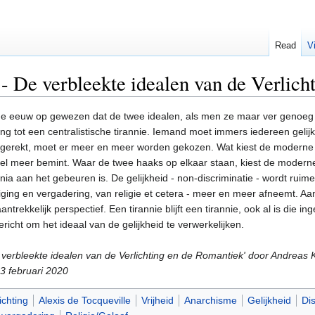
Read
V
- De verbleekte idealen van de Verlich
nde eeuw op gewezen dat de twee idealen, als men ze maar ver genoeg opr
rang tot een centralistische tirannie. Iemand moet immers iedereen geli
rekt, moet er meer en meer worden gekozen. Wat kiest de moderne m
veel meer bemint. Waar de twee haaks op elkaar staan, kiest de moderne
ia aan het gebeuren is. De gelijkheid - non-discriminatie - wordt ruime
ging en vergadering, van religie et cetera - meer en meer afneemt. Aan
aantrekkelijk perspectief. Een tirannie blijft een tirannie, ook al is di
richt om het ideaal van de gelijkheid te verwerkelijken.
 verbleekte idealen van de Verlichting en de Romantiek' door Andreas
3 februari 2020
ichting
Alexis de Tocqueville
Vrijheid
Anarchisme
Gelijkheid
Dis