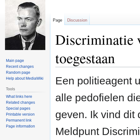
Page
Discussion
Discriminatie v
toegestaan
Main page
Recent changes
Random page
Jump
Jump
Een politieagent u
Help about MediaWiki
to
to
navigation
search
Tools
alle pedofielen di
What links here
Related changes
Special pages
geven. Ik vind dit
Printable version
Permanent link
Page information
Meldpunt Discrimi