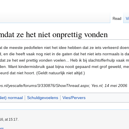
Read
V
dat ze het niet onprettig vonden
at de meeste pedofielen niet het idee hebben dat ze iets verkeerd doen,
nd, en die heeft vaak nog niet in de gaten dat het niet iets normaals i
dat ze het wel prettig vonden voelen... Heb ik bij slachtofferhulp vaa
den. Want kindermisbruik gaat bijna nooit gepaard met grof geweld, me
urd dat niet hoort. (Geldt natuurlijk niet altijd.)
yes.nl/yescafe/forums/3/330876/ShowThread.aspx; Yes.nl; 14 mei 2006
Niet) normaal
Schuldgevoelens
Vies/Pervers
6, at 15:17.
ers