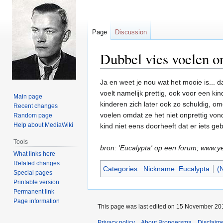
Page
Discussion
Dubbel vies voelen om
Jump
Jump
Ja en weet je nou wat het mooie is... d
to
to
voelt namelijk prettig, ook voor een ki
Main page
navigation
search
kinderen zich later ook zo schuldig, om
Recent changes
voelen omdat ze het niet onprettig von
Random page
Help about MediaWiki
kind niet eens doorheeft dat er iets gebe
Tools
bron: 'Eucalypta' op een forum; www.
What links here
Related changes
Categories
:
Nickname: Eucalypta
(
Special pages
Printable version
Permanent link
Page information
This page was last edited on 15 November 201
Privacy policy
About Brongersma
Disclaim