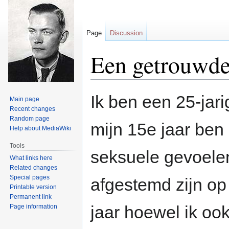
Page
Discussion
Een getrouwde
Jump
Jump
Ik ben een 25-jari
Main page
to
to
Recent changes
navigation
search
Random page
mijn 15e jaar ben
Help about MediaWiki
Tools
seksuele gevoelen
What links here
Related changes
Special pages
afgestemd zijn op 
Printable version
Permanent link
jaar hoewel ik oo
Page information