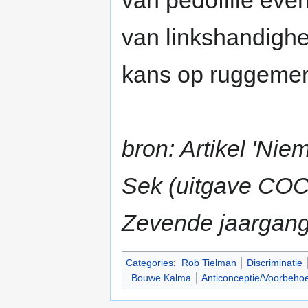
van pedofilie eve
van linkshandigh
kans op ruggemerg
bron: Artikel 'Nie
Sek (uitgave COC
Zevende jaargang
Categories
:
Rob Tielman
Discriminatie
Bouwe Kalma
Anticonceptie/Voorbeho