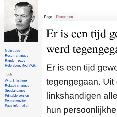
Page
Discussion
Er is een tijd 
werd tegengeg
Main page
Recent changes
Random page
Jump
Jump
Er is een tijd ge
Help about MediaWiki
to
to
navigation
search
Tools
tegengegaan. Uit 
What links here
Related changes
Special pages
linkshandigen alle
Printable version
Permanent link
Page information
hun persoonlijkhe