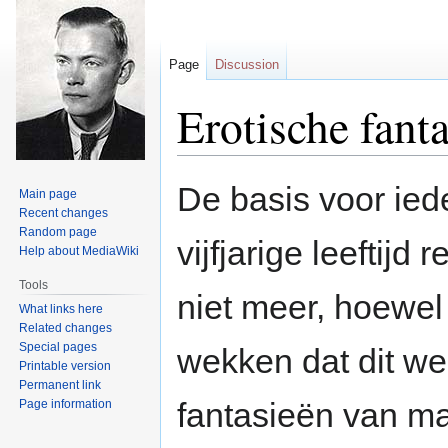
Page
Discussion
Erotische fant
Jump
Jump
De basis voor ied
Main page
to
to
Recent changes
navigation
search
Random page
vijfjarige leeftijd
Help about MediaWiki
Tools
niet meer, hoewel 
What links here
Related changes
Special pages
wekken dat dit wel
Printable version
Permanent link
fantasieën van ma
Page information