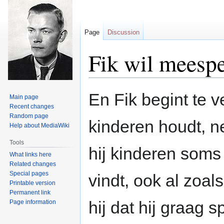
Page
Discussion
Fik wil meesp
Jump
Jump
En Fik begint te ve
Main page
to
to
Recent changes
navigation
search
Random page
kinderen houdt, n
Help about MediaWiki
Tools
hij kinderen soms
What links here
Related changes
Special pages
vindt, ook al zoa
Printable version
Permanent link
hij dat hij graag 
Page information