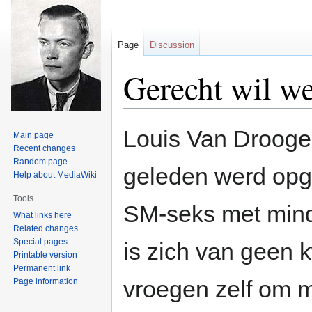
Page
Discussion
Gerecht wil we
Jump
Jump
Louis Van Drooge
Main page
to
to
Recent changes
navigation
search
Random page
geleden werd opg
Help about MediaWiki
Tools
SM-seks met minde
What links here
Related changes
Special pages
is zich van geen
Printable version
Permanent link
vroegen zelf om me
Page information