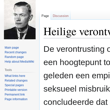
Page
Discussion
Heilige veront
Jump
Jump
De verontrusting 
Main page
to
to
Recent changes
navigation
search
Random page
een hoogtepunt toe
Help about MediaWiki
Tools
geleden een empi
What links here
Related changes
Special pages
seksueel misbruik
Printable version
Permanent link
concludeerde dat 
Page information