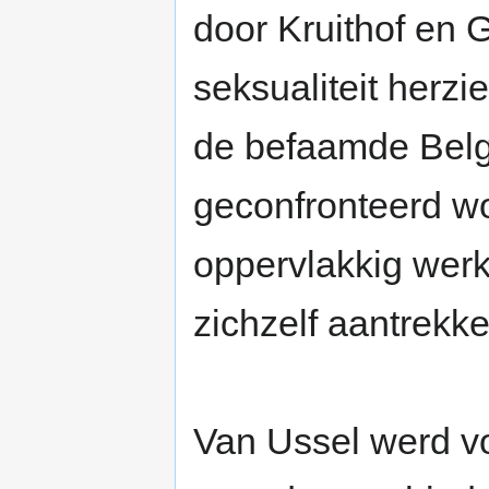
door Kruithof en 
seksualiteit herzi
de befaamde Belg
geconfronteerd wo
oppervlakkig wer
zichzelf aantrekkel
Van Ussel werd vo