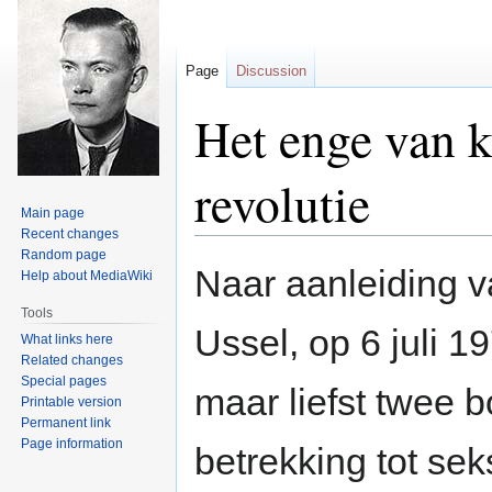
Page
Discussion
Het enge van k
revolutie
Main page
Recent changes
Random page
Jump
Jump
Naar aanleiding v
Help about MediaWiki
to
to
navigation
search
Tools
Ussel, op 6 juli 
What links here
Related changes
Special pages
maar liefst twee 
Printable version
Permanent link
Page information
betrekking tot sek