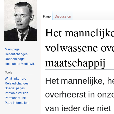
Page
Discussion
Het mannelijke
volwassene ove
Main page
Recent changes
maatschappij
Random page
Help about MediaWiki
Tools
Jump
Jump
Het mannelijke, h
What links here
to
to
Related changes
navigation
search
Special pages
overheerst in onz
Printable version
Permanent link
Page information
van ieder die niet