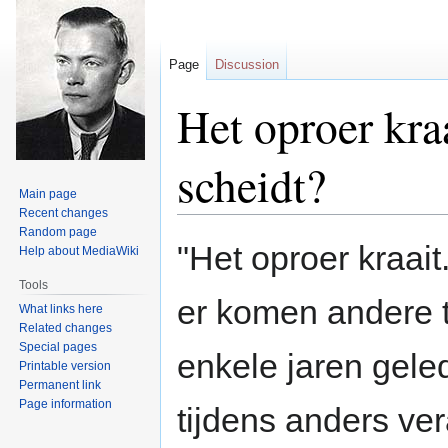
Page
Discussion
Het oproer kraa
scheidt?
Main page
Recent changes
Random page
Jump
Jump
"Het oproer kraait
Help about MediaWiki
to
to
navigation
search
Tools
er komen andere 
What links here
Related changes
Special pages
enkele jaren gelede
Printable version
Permanent link
Page information
tijdens anders ve