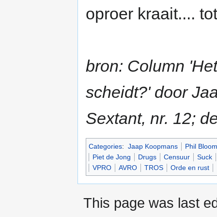
oproer kraait.... 
bron: Column 'Het 
scheidt?' door J
Sextant, nr. 12; 
Categories
:
Jaap Koopmans
Phil Bloo
Piet de Jong
Drugs
Censuur
Suck
VPRO
AVRO
TROS
Orde en rust
This page was last ed