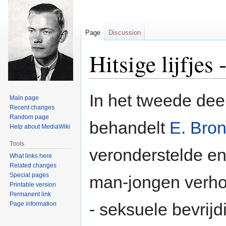
Page
Discussion
Hitsige lijfjes
Jump
Jump
In het tweede dee
Main page
to
to
Recent changes
navigation
search
Random page
behandelt
E. Bro
Help about MediaWiki
Tools
veronderstelde en
What links here
Related changes
Special pages
man-jongen verho
Printable version
Permanent link
- seksuele bevrijd
Page information