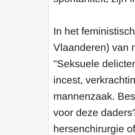
In het feministis
Vlaanderen) van m
"Seksuele delicten
incest, verkrachti
mannenzaak. Best
voor deze daders?
hersenchirurgie o