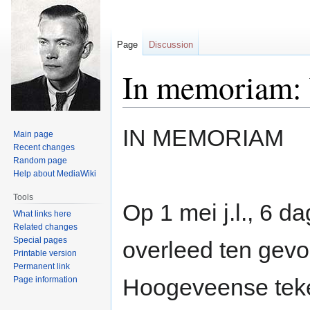
Page
Discussion
In memoriam
Jump
Jump
IN MEMORIAM
Main page
to
to
Recent changes
navigation
search
Random page
Help about MediaWiki
Tools
Op 1 mei j.l., 6 d
What links here
Related changes
Special pages
overleed ten gevo
Printable version
Permanent link
Hoogeveense teke
Page information