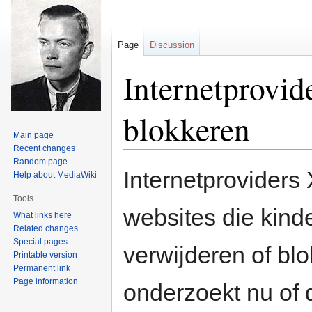
Page
Discussion
Internetprovid
blokkeren
Main page
Recent changes
Random page
Jump
Jump
Internetproviders
Help about MediaWiki
to
to
navigation
search
Tools
websites die kind
What links here
Related changes
Special pages
verwijderen of blo
Printable version
Permanent link
Page information
onderzoekt nu of d