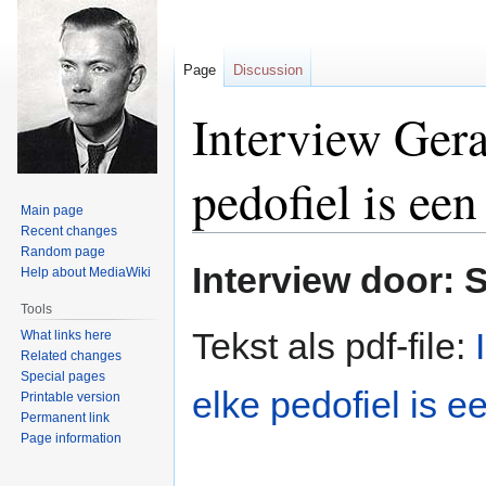
Page
Discussion
Interview Gera
pedofiel is een
Main page
Recent changes
Random page
Jump
Jump
Interview door: 
Help about MediaWiki
to
to
navigation
search
Tools
Tekst als pdf-file:
What links here
Related changes
Special pages
elke pedofiel is e
Printable version
Permanent link
Page information