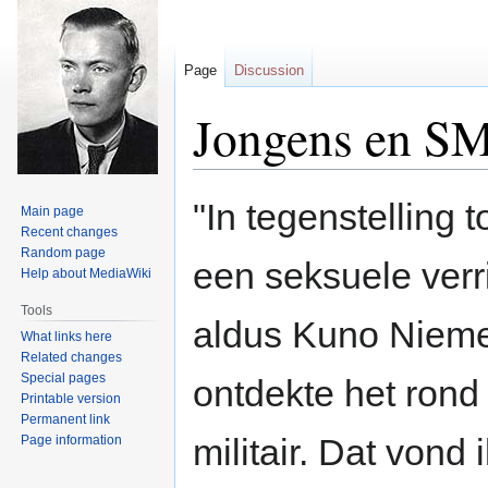
Page
Discussion
Jongens en S
Jump
Jump
"In tegenstelling
Main page
to
to
Recent changes
navigation
search
Random page
een seksuele verr
Help about MediaWiki
Tools
aldus Kuno Niemey
What links here
Related changes
Special pages
ontdekte het rond 
Printable version
Permanent link
militair. Dat vond 
Page information