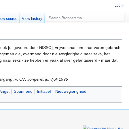
Log in
Search
iew source
View history
rzoek [uitgevoerd door NISSO], vrijwel unaniem naar voren gebracht
ongeman die, overmand door nieuwsgierigheid naar seks, het
erig naar seks - ze hebben er vaak al over gefantaseerd - maar dat
rgang nr. 6/7: Jongens; juni/juli 1995
Angst
Spannend
Initiatief
Nieuwsgierigheid