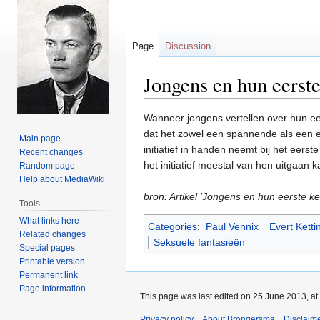
Page
Discussion
Jongens en hun eerste
Jump
Jump
Wanneer jongens vertellen over hun eer
to
to
dat het zowel een spannende als een e
Main page
navigation
search
initiatief in handen neemt bij het eers
Recent changes
het initiatief meestal van hen uitgaan 
Random page
Help about MediaWiki
bron: Artikel 'Jongens en hun eerste ke
Tools
What links here
Categories
:
Paul Vennix
Evert Ketti
Related changes
Seksuele fantasieën
Special pages
Printable version
Permanent link
Page information
This page was last edited on 25 June 2013, at
Privacy policy
About Brongersma
Disclaim