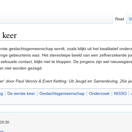
Read
V
 keer
ste geslachtsgemeenschap wordt, zoals blijkt uit het kwalitatief onde
nge gebeurtenis was. Het stereotiepe beeld van een zelfverzekerde j
te seksuele contact, blijkt niet te kloppen. De jongens zijn wel nieuwsgi
kan niet worden gezegd.
er' door Paul Vennix & Evert Ketting; Uit Jeugd en Samenleving, 26e jaa
ng
De eerste keer
Geslachtsgemeenschap
Onderzoek
NISSO
 20:30.
ers