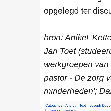
opgelegd ter discu
bron: Artikel 'Ket
Jan Toet (studeerd
werkgroepen van h
pastor - De zorg
minderheden'; Dab
Categories
:
Arie Jan Toet
Joseph Douc
Filosofie/Filosofen