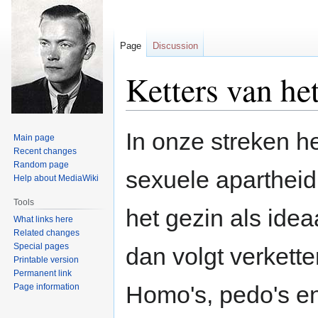
Page
Discussion
Ketters van he
Jump
Jump
In onze streken h
Main page
to
to
Recent changes
navigation
search
Random page
sexuele apartheid.
Help about MediaWiki
Tools
het gezin als idea
What links here
Related changes
Special pages
dan volgt verkette
Printable version
Permanent link
Homo's, pedo's en
Page information