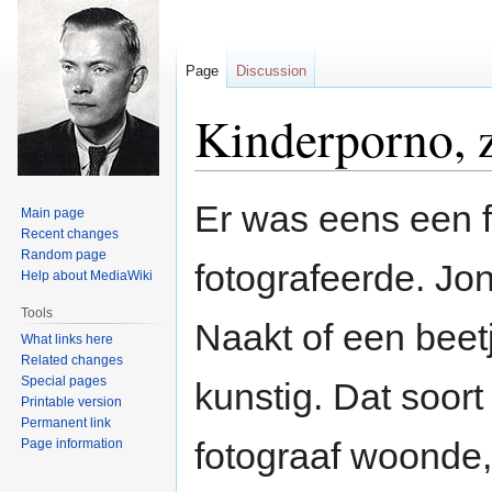
Page
Discussion
Kinderporno, z
Jump
Jump
Er was eens een f
Main page
to
to
Recent changes
navigation
search
Random page
fotografeerde. Jon
Help about MediaWiki
Tools
Naakt of een beet
What links here
Related changes
Special pages
kunstig. Dat soort
Printable version
Permanent link
fotograaf woonde, 
Page information