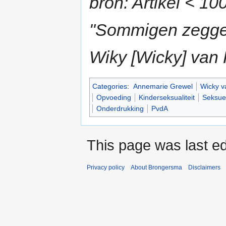
bron: Artikel < 10
"Sommigen zeggen 
Wiky [Wicky] van 
Categories
:
Annemarie Grewel
Wicky va
Opvoeding
Kinderseksualiteit
Seksuel
Onderdrukking
PvdA
This page was last ed
Privacy policy
About Brongersma
Disclaimers