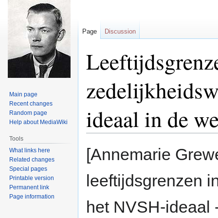
Page
Discussion
Leeftijdsgrenz
zedelijkheids
Main page
Recent changes
ideaal in de w
Random page
Help about MediaWiki
Tools
Jump
Jump
[Annemarie Grewel
What links here
to
to
Related changes
navigation
search
Special pages
leeftijdsgrenzen 
Printable version
Permanent link
Page information
het NVSH-ideaal -