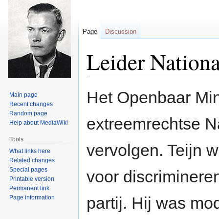
Page
Discussion
Leider Nationa
Jump
Jump
Het Openbaar Mini
Main page
to
to
Recent changes
navigation
search
Random page
extreemrechtse Nat
Help about MediaWiki
Tools
vervolgen. Teijn 
What links here
Related changes
Special pages
voor discrimineren
Printable version
Permanent link
partij. Hij was m
Page information