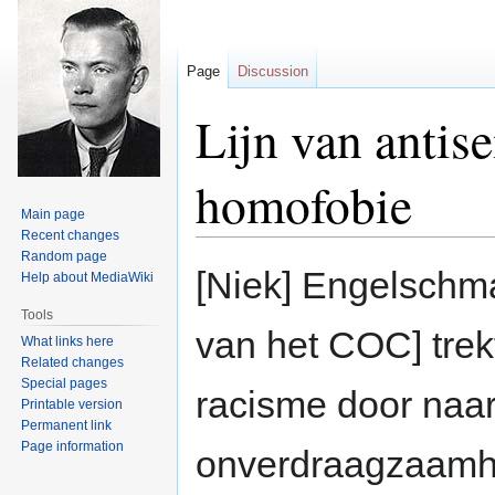
Page
Discussion
Lijn van antis
homofobie
Main page
Recent changes
Random page
Jump
Jump
[Niek] Engelschma
Help about MediaWiki
to
to
navigation
search
Tools
van het COC] trekt
What links here
Related changes
Special pages
racisme door naar
Printable version
Permanent link
Page information
onverdraagzaamhe