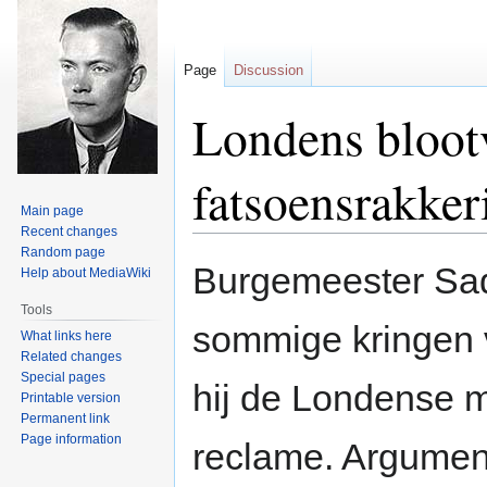
Page
Discussion
Londens blootv
fatsoensrakker
Main page
Recent changes
Random page
Jump
Jump
Burgemeester Sad
Help about MediaWiki
to
to
navigation
search
Tools
sommige kringen v
What links here
Related changes
Special pages
hij de Londense m
Printable version
Permanent link
Page information
reclame. Argument