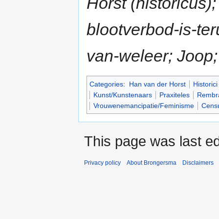
Horst (historicus)
blootverbod-is-te
van-weleer; Joop;
Categories
:
Han van der Horst
Historici
Kunst/Kunstenaars
Praxiteles
Rembra
Vrouwenemancipatie/Feminisme
Cens
This page was last ed
Privacy policy
About Brongersma
Disclaimers