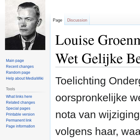
Page
Discussion
Louise Groenm
Wet Gelijke B
Main page
Recent changes
Random page
Jump
Jump
Toelichting Onder
Help about MediaWiki
to
to
navigation
search
Tools
oorspronkelijke we
What links here
Related changes
Special pages
nota van wijziging 
Printable version
Permanent link
Page information
volgens haar, waa