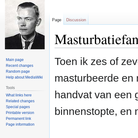
Page
Discussion
Masturbatiefan
Jump
Jump
Toen ik zes of zev
Main page
to
to
Recent changes
navigation
search
Random page
masturbeerde en m
Help about MediaWiki
Tools
handvat van een g
What links here
Related changes
Special pages
binnenstopte, en 
Printable version
Permanent link
Page information