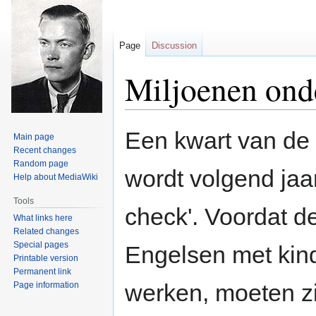
Page
Discussion
Miljoenen onde
Jump
Jump
Een kwart van de
Main page
to
to
Recent changes
navigation
search
Random page
wordt volgend jaa
Help about MediaWiki
Tools
check'. Voordat de
What links here
Related changes
Special pages
Engelsen met kin
Printable version
Permanent link
werken, moeten zi
Page information