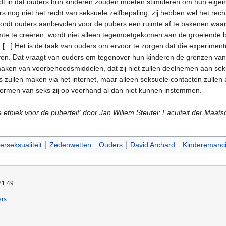
houdt in dat ouders hun kinderen zouden moeten stimuleren om hun eige
s nog niet het recht van seksuele zelfbepaling, zij hebben wel het re
lijn wordt ouders aanbevolen voor de pubers een ruimte af te bakenen w
uimte te creëren, wordt niet alleen tegemoetgekomen aan de groeiende
...] Het is de taak van ouders om ervoor te zorgen dat die experimentele 
ven. Dat vraagt van ouders om tegenover hun kinderen de grenzen van d
en maken van voorbehoedsmiddelen, dat zij niet zullen deelnemen aan s
es zullen maken via het internet, maar alleen seksuele contacten zulle
ormen van seks zij op voorhand al dan niet kunnen instemmen.
le ethiek voor de puberteit' door Jan Willem Steutel; Faculteit der M
erseksualiteit
Zedenwetten
Ouders
David Archard
Kinderemanci
21:49.
ers