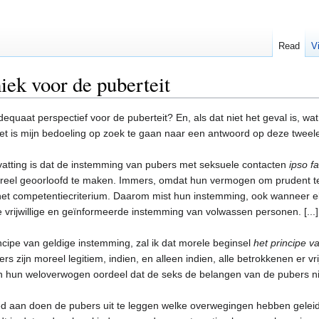
Read
V
iek voor de puberteit
dequaat perspectief voor de puberteit? En, als dat niet het geval is, w
 is mijn bedoeling op zoek te gaan naar een antwoord op deze tweeled
pvatting is dat de instemming van pubers met seksuele contacten
ipso f
reel geoorloofd te maken. Immers, omdat hun vermogen om prudent te 
het competentiecriterium. Daarom mist hun instemming, ook wanneer e
e vrijwillige en geïnformeerde instemming van volwassen personen. [...]
incipe van geldige instemming, zal ik dat morele beginsel
het principe v
s zijn moreel legitiem, indien, en alleen indien, alle betrokkenen er 
un weloverwogen oordeel dat de seks de belangen van de pubers niet 
goed aan doen de pubers uit te leggen welke overwegingen hebben geleid