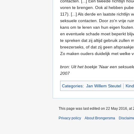
contacten. [...] Een tweede richtlijn 
voren te brengen. Ook al hebben puber
117). [...] Als derde en laatste richt
seksuele contacten. Door zo'n vrije r
kans om te leren van hun eigen fouten. [
en eventuele schade moet beperkt blij
te spreken dat zij altijd gebruik zull
breezerseks, of dat zij geen afspraakj
Zo maken ouders duidelijk met welke v
bron: Uit het boekje 'Naar een seksue
2007
Categories
:
Jan Willem Steutel
Kind
This page was last edited on 22 May 2016, at 
Privacy policy
About Brongersma
Disclaim