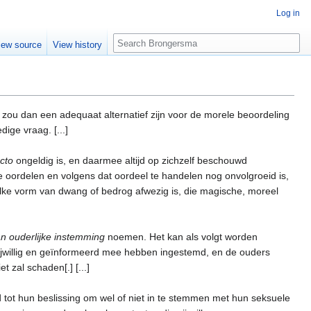
Log in
Search
iew source
View history
at zou dan een adequaat alternatief zijn voor de morele beoordeling
ige vraag. [...]
acto
ongeldig is, en daarmee altijd op zichzelf beschouwd
oordelen en volgens dat oordeel te handelen nog onvolgroeid is,
lke vorm van dwang of bedrog afwezig is, die magische, moreel
an ouderlijke instemming
noemen. Het kan als volgt worden
vrijwillig en geïnformeerd mee hebben ingestemd, en de ouders
zal schaden[.] [...]
 tot hun beslissing om wel of niet in te stemmen met hun seksuele