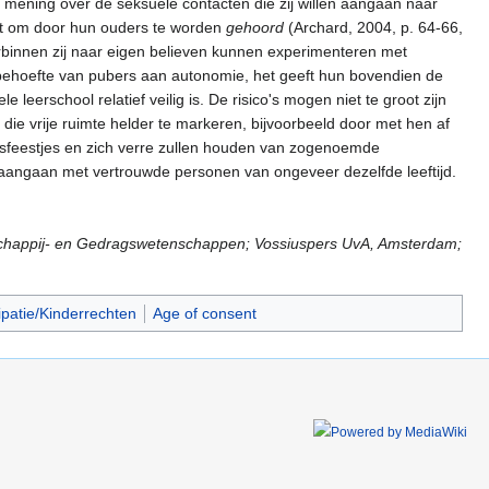
n mening over de seksuele contacten die zij willen aangaan naar
cht om door hun ouders te worden
gehoord
(Archard, 2004, p. 64-66,
aarbinnen zij naar eigen believen kunnen experimenteren met
 behoefte van pubers aan autonomie, het geeft hun bovendien de
leerschool relatief veilig is. De risico's mogen niet te groot zijn
ie vrije ruimte helder te markeren, bijvoorbeeld door met hen af
eksfeestjes en zich verre zullen houden van zogenoemde
n aangaan met vertrouwde personen van ongeveer dezelfde leeftijd.
aatschappij- en Gedragswetenschappen; Vossiuspers UvA, Amsterdam;
patie/Kinderrechten
Age of consent