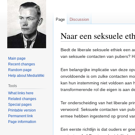
Page
Discussion
Naar een seksuele eth
Jump
Jump
Biedt de liberale seksuele ethiek een a
to
to
van seksuele contacten van pubers? Het
Main page
navigation
search
Recent changes
Een belangrijke implicatie van deze o
Random page
Help about MediaWiki
onvoldoende is om zulke contacten mo
kan hun instemming niet voldoen aan 
Tools
transformerende rol die eigen is aan d
What links here
Related changes
Ter onderscheiding van het liberale pr
Special pages
verwoord: Seksuele contacten van puber
Printable version
ermee hebben ingestemd op grond van h
Permanent link
Page information
Een eerste richtlijn is dat ouders er 