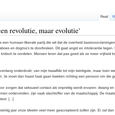
Read
V
en revolutie, maar evolutie'
een humaan-liberale partij die wil dat de overheid basisvoorzieningen
en taboes en dogma's te doorbreken. Dit gaat angst en intolerantie tege
kritisch te oordelen. Mensen leren dat pas goed als ze meer vrijheid kr
jarenlang onderdrukt, van mijn twaalfde tot mijn twintigste, maar toen w
t. Je moet dan haast haat gaan kweken richting een persoon om die g
voor zorgen dat seksueel contact als onprettig wordt ervaren: dwang e
emen ondervinden, zijn vaak slachtoffer van de maatschappij. De maats
xt. [...]
twintig jaar onze ideeën veel meer geaccepteerd zullen zijn. Er zal 