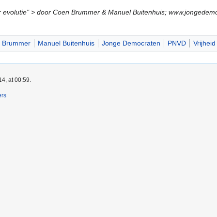
maar evolutie" > door Coen Brummer & Manuel Buitenhuis; www.jonge
 Brummer
Manuel Buitenhuis
Jonge Democraten
PNVD
Vrijheid
4, at 00:59.
ers