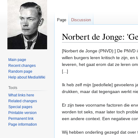
Page
Discussion
Norbert de Jonge: 'Ge
Jump
Jump
[Norbert de Jonge (PNVD):] De PNVD is 
to
to
willen burgers leren kritisch te zijn, 
Main page
navigation
search
leveren, het gaat erom dat ze leren om 
Recent changes
[...]
Random page
Help about MediaWiki
Ik heb zelf mijn [pedofiele] gevoelens 
Tools
drukken, maar dat tegengaan werkt nie
What links here
Related changes
Er zijn twee voorname factoren die er
Special pages
worden tot seks, maar later toch probl
Printable version
een andere context. Een negatieve conte
Permanent link
Page information
Wij hebben onderling gezegd dat over 