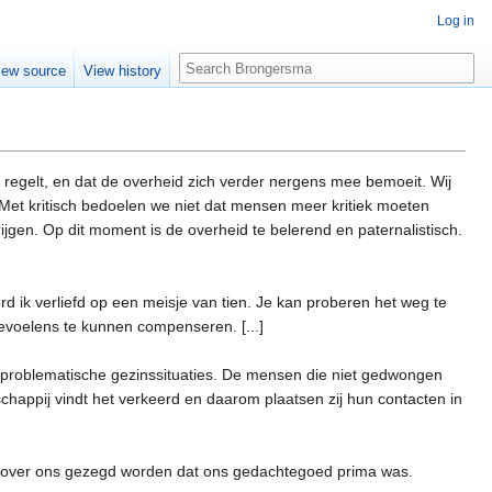
Log in
Search
iew source
View history
 regelt, en dat de overheid zich verder nergens mee bemoeit. Wij
n. Met kritisch bedoelen we niet dat mensen meer kritiek moeten
ijgen. Op dit moment is de overheid te belerend en paternalistisch.
erd ik verliefd op een meisje van tien. Je kan proberen het weg te
evoelens te kunnen compenseren. [...]
n problematische gezinssituaties. De mensen die niet gedwongen
chappij vindt het verkeerd en daarom plaatsen zij hun contacten in
dan over ons gezegd worden dat ons gedachtegoed prima was.