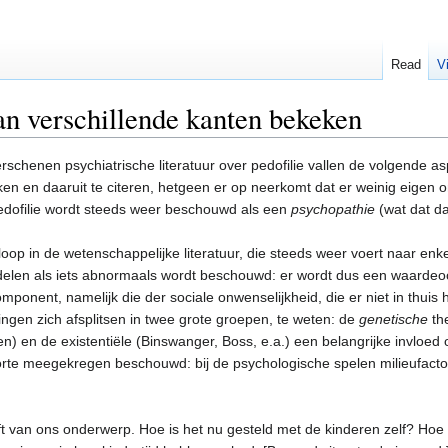
Read
V
an verschillende kanten bekeken
schenen psychiatrische literatuur over pedofilie vallen de volgende asp
en en daaruit te citeren, hetgeen er op neerkomt dat er weinig eigen 
edofilie wordt steeds weer beschouwd als een
psychopathie
(wat dat d
op in de wetenschappelijke literatuur, die steeds weer voert naar enke
elen als iets abnormaals wordt beschouwd: er wordt dus een waardeoo
omponent, namelijk die der sociale onwenselijkheid, die er niet in thuis
ingen zich afsplitsen in twee grote groepen, te weten: de
genetische
th
) en de existentiële (Binswanger, Boss, e.a.) een belangrijke invloed o
boorte meegekregen beschouwd: bij de psychologische spelen milieufacto
elft van ons onderwerp. Hoe is het nu gesteld met de kinderen zelf? Ho