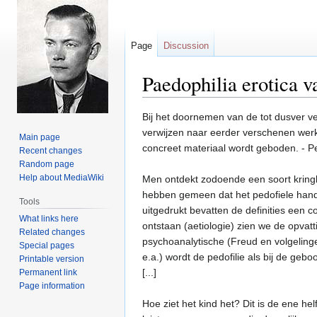
Page
Discussion
Paedophilia erotica v
Jump
Jump
Bij het doornemen van de tot dusver ver
to
to
verwijzen naar eerder verschenen werk
Main page
navigation
search
concreet materiaal wordt geboden. - P
Recent changes
Random page
Help about MediaWiki
Men ontdekt zodoende een soort kringlo
hebben gemeen dat het pedofiele hand
Tools
uitgedrukt bevatten de definities een c
What links here
ontstaan (aetiologie) zien we de opvatt
Related changes
psychoanalytische (Freud en volgelingen
Special pages
e.a.) wordt de pedofilie als bij de ge
Printable version
[...]
Permanent link
Page information
Hoe ziet het kind het? Dit is de ene h