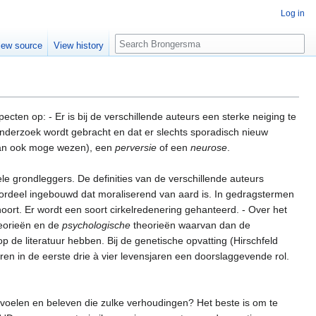
Log in
Search
iew source
View history
ecten op: - Er is bij de verschillende auteurs een sterke neiging te
onderzoek wordt gebracht en dat er slechts sporadisch nieuw
an ook moge wezen), een
perversie
of een
neurose
.
le grondleggers. De definities van de verschillende auteurs
rdeel ingebouwd dat moraliserend van aard is. In gedragstermen
 hoort. Er wordt een soort cirkelredenering gehanteerd. - Over het
eorieën en de
psychologische
theorieën waarvan dan de
p de literatuur hebben. Bij de genetische opvatting (Hirschfeld
ren in de eerste drie à vier levensjaren een doorslaggevende rol.
e voelen en beleven die zulke verhoudingen? Het beste is om te