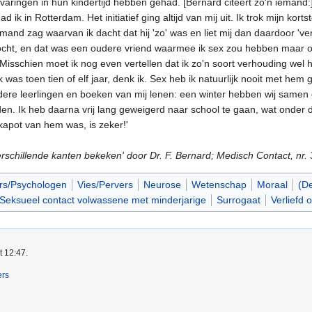
rvaringen in hun kindertijd hebben gehad. [Bernard citeert zo'n ieman
d ik in Rotterdam. Het initiatief ging altijd van mij uit. Ik trok mijn k
mand zag waarvan ik dacht dat hij 'zo' was en liet mij dan daardoor 'verle
 zocht, en dat was een oudere vriend waarmee ik sex zou hebben maar o
 Misschien moet ik nog even vertellen dat ik zo'n soort verhouding wel
Ik was toen tien of elf jaar, denk ik. Sex heb ik natuurlijk nooit met h
ere leerlingen en boeken van mij lenen: een winter hebben wij samen g
den. Ik heb daarna vrij lang geweigerd naar school te gaan, wat onder
k kapot van hem was, is zeker!'
verschillende kanten bekeken' door Dr. F. Bernard; Medisch Contact, nr. 
rs/Psychologen
Vies/Pervers
Neurose
Wetenschap
Moraal
(De
Seksueel contact volwassene met minderjarige
Surrogaat
Verliefd 
t 12:47.
ers