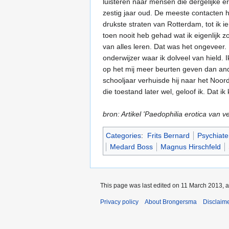
luisteren naar mensen die dergelijke e
zestig jaar oud. De meeste contacten ha
drukste straten van Rotterdam, tot ik ie
toen nooit heb gehad wat ik eigenlijk
van alles leren. Dat was het ongeveer.
onderwijzer waar ik dolveel van hield. 
op het mij meer beurten geven dan and
schooljaar verhuisde hij naar het Noor
die toestand later wel, geloof ik. Dat i
bron: Artikel 'Paedophilia erotica van 
Categories
:
Frits Bernard
Psychiate
Medard Boss
Magnus Hirschfeld
This page was last edited on 11 March 2013, a
Privacy policy
About Brongersma
Disclaim