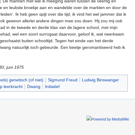
d:] 'De mannen met wie ik meeging waren tussen de veertig en
ortste en leukste broekje aan en wandelde over de markten en door de
iden'. Ik heb geen spijt over die tijd, ik vind het wel jammer dat ik
ok gewoon allerlei andere dingen mee zou doen. Hij zou mij ook
 had in de tweede en derde klas van de lagere school, met mijn
em gehad, wel een soort surrogaat daarvoor, geloof ik, wat neerkwam
eschaatst buiten schooltijd. Tegen het einde van het derde
 dwang natuurlijk toch gebeurde. Een beetje geromantiseerd heb ik
30; juni 1975
els) genetisch (of niet)
Sigmund Freud
Ludwig Binswanger
op leerkracht
Dwang
Initiatief