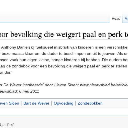
Read
V
or bevolking die weigert paal en perk t
thony Daniels):] 'Seksueel misbruik van kinderen is een verschrikkelij
een boze massa klaar om de dader te beschimpen en uit te jouwen. Als er
sen vaak hun eigen kleine, bange kinderen bij hebben. Die ouders bes
daag de zondebok voor een bevolking die weigert paal en perk te stelle
ander.'
Bart De Wever inspireerde' door Lieven Sioen; www.nieuwsblad.be/arti
euwsblad; 6 mei 2011
even Sioen
Bart de Wever
Opvoeding
Zondebokken
, at 11:41.