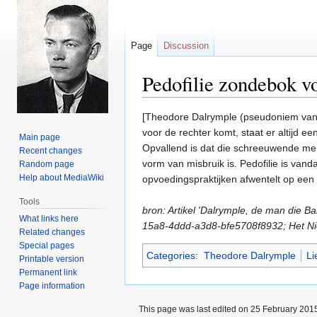
Page
Discussion
Pedofilie zondebok vo
Jump
Jump
[Theodore Dalrymple (pseudoniem van An
to
to
voor de rechter komt, staat er altijd 
Main page
navigation
search
Opvallend is dat die schreeuwende men
Recent changes
vorm van misbruik is. Pedofilie is van
Random page
Help about MediaWiki
opvoedingspraktijken afwentelt op een 
Tools
bron: Artikel 'Dalrymple, de man die 
What links here
15a8-4ddd-a3d8-bfe5708f8932; Het Ni
Related changes
Special pages
Categories
:
Theodore Dalrymple
Li
Printable version
Permanent link
Page information
This page was last edited on 25 February 2015