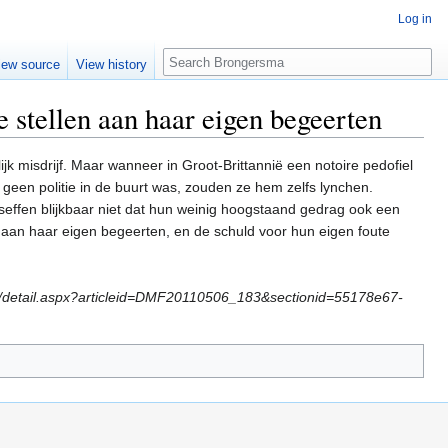
Log in
Search
iew source
View history
e stellen aan haar eigen begeerten
k misdrijf. Maar wanneer in Groot-Brittannië een notoire pedofiel
 geen politie in de buurt was, zouden ze hem zelfs lynchen.
effen blijkbaar niet dat hun weinig hoogstaand gedrag ook een
n aan haar eigen begeerten, en de schuld voor hun eigen foute
cle/detail.aspx?articleid=DMF20110506_183&sectionid=55178e67-