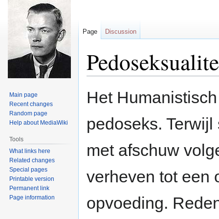
Page
Discussion
Pedoseksualitei
Jump
Jump
Het Humanistisch 
Main page
to
to
Recent changes
navigation
search
Random page
pedoseks. Terwijl
Help about MediaWiki
Tools
met afschuw volge
What links here
Related changes
Special pages
verheven tot een 
Printable version
Permanent link
opvoeding. Reden
Page information