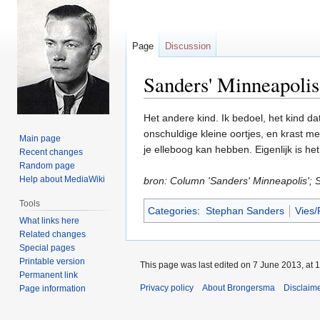
Page
Discussion
Sanders' Minneapolis
Jump
Jump
Het andere kind. Ik bedoel, het kind da
to
to
onschuldige kleine oortjes, en krast m
Main page
navigation
search
je elleboog kan hebben. Eigenlijk is 
Recent changes
Random page
Help about MediaWiki
bron: Column 'Sanders' Minneapolis'; 
Tools
Categories
:
Stephan Sanders
Vies/
What links here
Related changes
Special pages
Printable version
This page was last edited on 7 June 2013, at 1
Permanent link
Privacy policy
About Brongersma
Disclaim
Page information