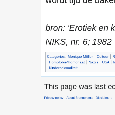
wordt tijd de bake
bron: 'Erotiek en 
NIKS, nr. 6; 1982
Categories
:
Monique Möller
Cultuur
R
Homofobie/Homohaat
Nazi's
USA
I
Kinderseksualiteit
This page was last ed
Privacy policy
About Brongersma
Disclaimers