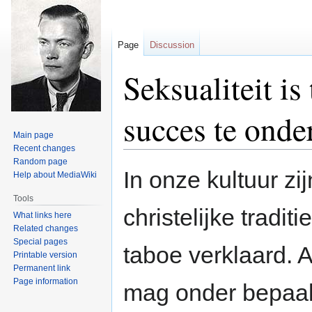
Page
Discussion
Seksualiteit i
succes te ond
Main page
Recent changes
Random page
Jump
Jump
In onze kultuur zi
Help about MediaWiki
to
to
navigation
search
Tools
christelijke tradit
What links here
Related changes
Special pages
taboe verklaard. 
Printable version
Permanent link
Page information
mag onder bepaa