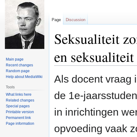
Page
Discussion
Seksualiteit z
en seksualiteit
Main page
Recent changes
Random page
Jump
Jump
Als docent vraag 
Help about MediaWiki
to
to
navigation
search
Tools
de 1e-jaarsstuden
What links here
Related changes
Special pages
in inrichtingen w
Printable version
Permanent link
Page information
opvoeding vaak zo 