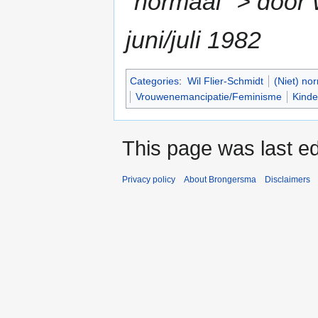
"normaal" > door W
juni/juli 1982
Categories
:
Wil Flier-Schmidt
(Niet) no
Vrouwenemancipatie/Feminisme
Kinde
This page was last ed
Privacy policy
About Brongersma
Disclaimers