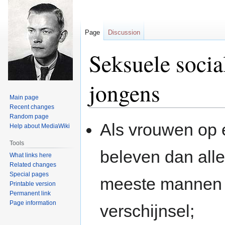
Page
Discussion
Seksuele socia
jongens
Main page
Recent changes
Random page
Jump
Jump
Als vrouwen op 
Help about MediaWiki
to
to
navigation
search
Tools
beleven dan all
What links here
Related changes
Special pages
meeste mannen e
Printable version
Permanent link
Page information
verschijnsel;