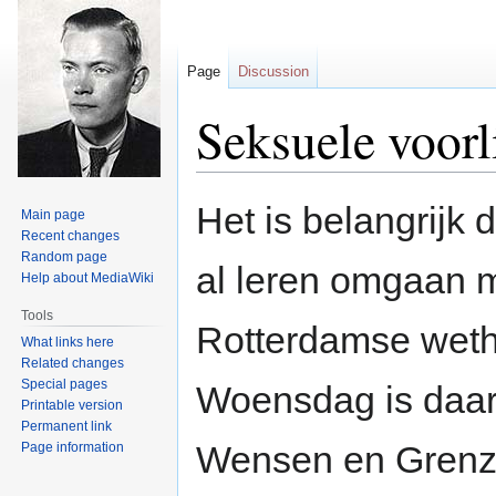
Page
Discussion
Seksuele voorl
Jump
Jump
Het is belangrijk 
Main page
to
to
Recent changes
navigation
search
Random page
al leren omgaan me
Help about MediaWiki
Tools
Rotterdamse weth
What links here
Related changes
Special pages
Woensdag is daar
Printable version
Permanent link
Wensen en Grenzen
Page information