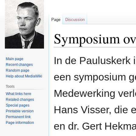
Page
Discussion
Symposium ove
Jump
Jump
In de Pauluskerk 
Main page
to
to
Recent changes
navigation
search
Random page
een symposium ge
Help about MediaWiki
Tools
Medewerking ver
What links here
Related changes
Special pages
Hans Visser, die 
Printable version
Permanent link
en dr. Gert Hekma
Page information