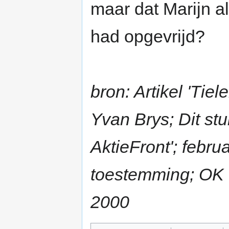
maar dat Marijn a
had opgevrijd?
bron: Artikel 'Ti
Yvan Brys; Dit st
AktieFront'; febr
toestemming; OK
2000