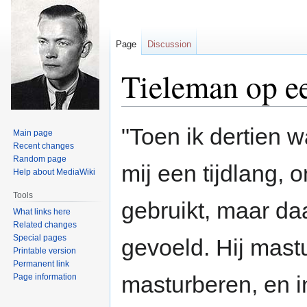
Page
Discussion
Tieleman op e
Jump
Jump
"Toen ik dertien 
Main page
to
to
Recent changes
navigation
search
Random page
mij een tijdlang, 
Help about MediaWiki
Tools
gebruikt, maar daa
What links here
Related changes
Special pages
gevoeld. Hij mast
Printable version
Permanent link
masturberen, en in
Page information